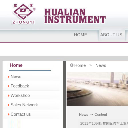
HOME
ABOUT US
Home
Home
News
->
News
Feedback
Workshop
Sales Network
Contact us
| News
->
Content
2011年10月巴黎国际汽车工业