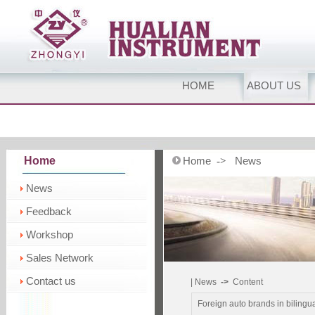
HOME
ABOUT US
Home
Home
News
->
News
Feedback
Workshop
Sales Network
Contact us
| News
->
Content
Foreign auto brands in bilin