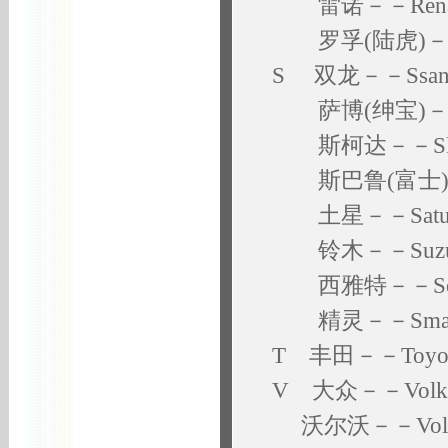
雷诺－－Renau
罗孚(陆虎)－－
S 双龙－－Ssang
萨博(绅宝)－－
斯柯达－－Sk
斯巴鲁(富士)－－
土星－－Satu
铃木－－Suzu
西雅特－－Se
精灵－－Smar
T 丰田－－Toyo
V 大众－－Volks
沃尔沃－－Vol