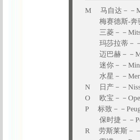
M 马自达－－Ma
梅赛德斯-奔驰－－M
三菱－－Mitsub
玛莎拉蒂－－Mas
迈巴赫－－May
迷你－－Min
水星－－Merc
N 日产－－Niss
O 欧宝－－Ope
P 标致－－Peug
保时捷－－Por
R 劳斯莱斯－－Rol