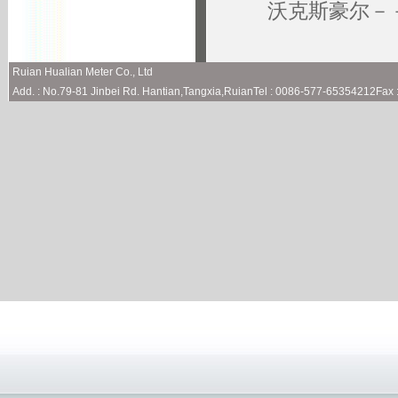
沃克斯豪尔－－Va
Ruian Hualian Meter Co., Ltd
Add. : No.79-81 Jinbei Rd. Hantian,Tangxia,RuianTel : 0086-577-65354212Fa